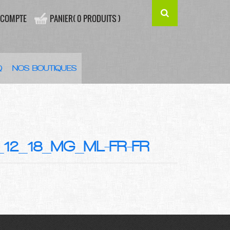
 COMPTE
PANIER( 0 PRODUITS )
Q
NOS BOUTIQUES
12_18_MG_ML-FR-FR