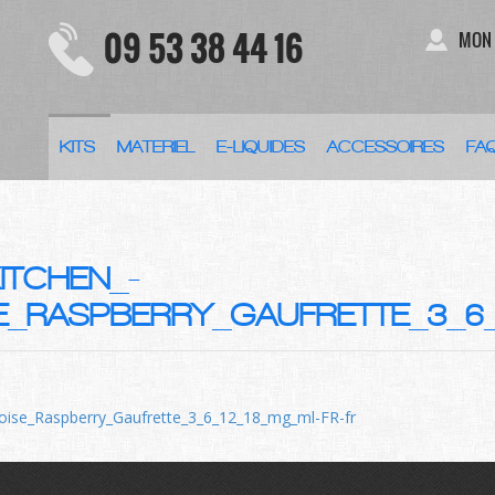
09 53 38 44 16
MON
KITS
MATERIEL
E-LIQUIDES
ACCESSOIRES
FA
KITCHEN_-
E_RASPBERRY_GAUFRETTE_3_6_
ise_Raspberry_Gaufrette_3_6_12_18_mg_ml-FR-fr