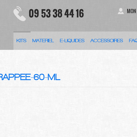
09 53 38 44 16
MON
KITS
MATERIEL
E-LIQUIDES
ACCESSOIRES
FA
RAPPEE-60-ML