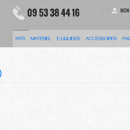
09 53 38 44 16
MON
KITS
MATERIEL
E-LIQUIDES
ACCESSOIRES
FA
)