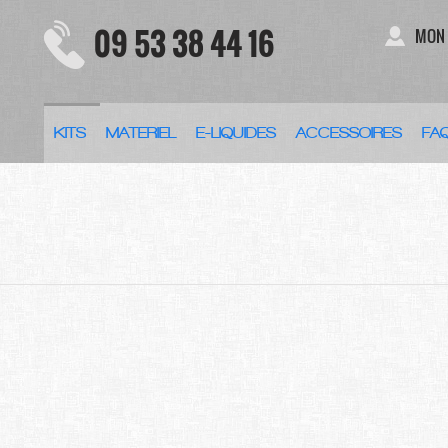
09 53 38 44 16
MON
KITS
MATERIEL
E-LIQUIDES
ACCESSOIRES
FA