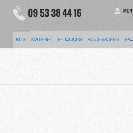
09 53 38 44 16
MON
KITS
MATERIEL
E-LIQUIDES
ACCESSOIRES
FA