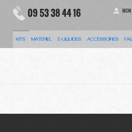
09 53 38 44 16
MON
KITS
MATERIEL
E-LIQUIDES
ACCESSOIRES
FA