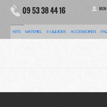
09 53 38 44 16
MON
KITS
MATERIEL
E-LIQUIDES
ACCESSOIRES
FA