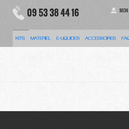
09 53 38 44 16
MON
KITS
MATERIEL
E-LIQUIDES
ACCESSOIRES
FA