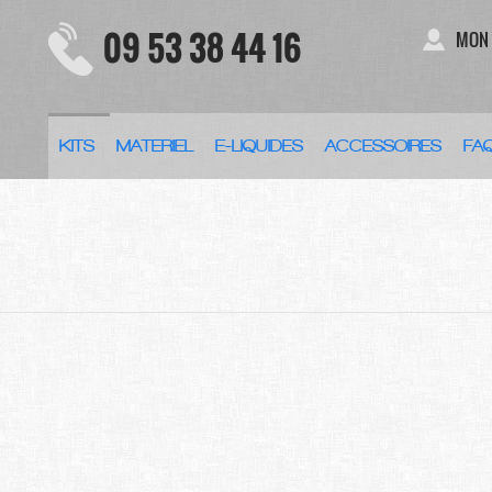
09 53 38 44 16
MON
KITS
MATERIEL
E-LIQUIDES
ACCESSOIRES
FA