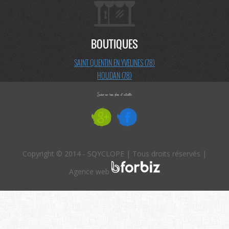
BOUTIQUES
SAINT QUENTIN EN YVELINES (78)
HOUDAN (78)
Copyright © 2014 - SQYCLOPE | Tous droits réservés |
Agence web