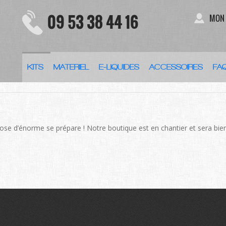
09 53 38 44 16
MON
KITS
MATERIEL
E-LIQUIDES
ACCESSOIRES
FA
DES CHOSES SE PROFILENT À L
se d’énorme se prépare ! Notre boutique est en chantier et sera bien