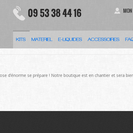
09 53 38 44 16
MON
KITS
MATERIEL
E-LIQUIDES
ACCESSOIRES
FA
DES CHOSES SE PROFILENT À L
se d’énorme se prépare ! Notre boutique est en chantier et sera bien