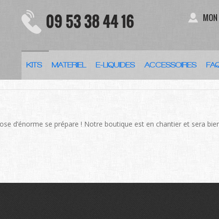
09 53 38 44 16
MON
KITS
MATERIEL
E-LIQUIDES
ACCESSOIRES
FA
DES CHOSES SE PROFILENT À L
se d’énorme se prépare ! Notre boutique est en chantier et sera bien