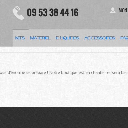
09 53 38 44 16
MON
KITS
MATERIEL
E-LIQUIDES
ACCESSOIRES
FA
DES CHOSES SE PROFILENT À L
se d’énorme se prépare ! Notre boutique est en chantier et sera bien