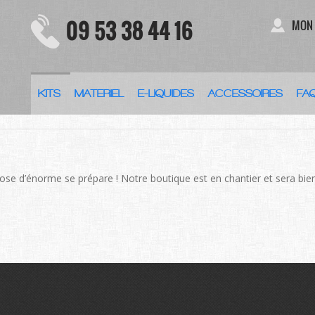
09 53 38 44 16
MON
KITS
MATERIEL
E-LIQUIDES
ACCESSOIRES
FA
DES CHOSES SE PROFILENT À L
se d’énorme se prépare ! Notre boutique est en chantier et sera bien